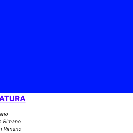
RATURA
ano
n Rimano
n Rimano