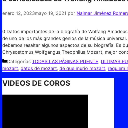
enero 12, 2023
mayo 19, 2021
por
Naimar Jiménez Romer
0 Datos importantes de la biografía de Wolfang Amadeus
de uno de los más grandes genios de la música universal. 
debemos resaltar algunos aspectos de su biografía. Es 
Chrysostomus Wolfgangus Theophilus Mozart, mejor co
Categorías
TODAS LAS PÁGINAS PUENTE
,
ULTIMAS P
mozart
,
datos de mozart
,
de que murio mozart
,
requiem 
VIDEOS DE COROS