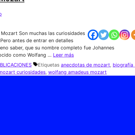
o
 Mozart Son muchas las curiosidades
Pero antes de entrar en detalles
bueno saber, que su nombre completo fue Johannes
nocido como Wolfang …
Leer más
UBLICACIONES
Etiquetas
anecdotas de mozart
,
biografía
mozart curiosidades
,
wolfang amadeus mozart