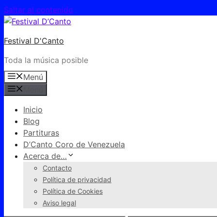
Saltar al contenido
Festival D'Canto
Toda la música posible
Menú
Menú
Inicio
Blog
Partituras
D’Canto Coro de Venezuela
Acerca de…
Contacto
Política de privacidad
Política de Cookies
Aviso legal