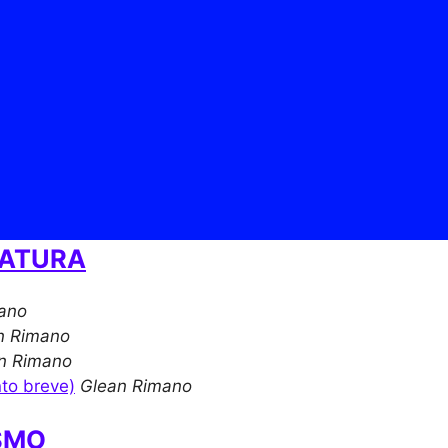
RATURA
ano
n Rimano
n Rimano
to breve)
Glean Rimano
SMO