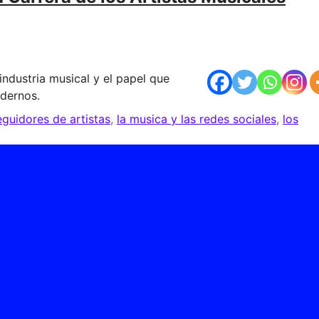
ndustria musical y el papel que
odernos.
guidores de artistas
,
la musica y las redes sociales
,
los