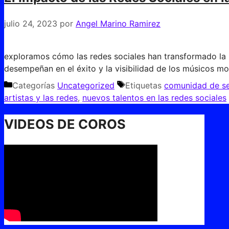
julio 24, 2023
por
Angel Marino Ramirez
exploramos cómo las redes sociales han transformado la i
desempeñan en el éxito y la visibilidad de los músicos m
Categorías
Uncategorized
Etiquetas
comunidad de se
artistas y las redes
,
nuevos talentos en las redes sociales
VIDEOS DE COROS