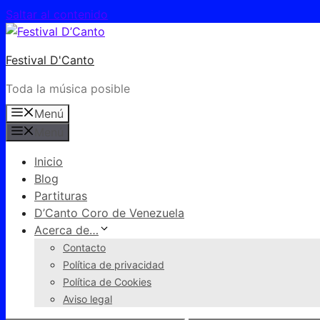
Saltar al contenido
Festival D'Canto
Toda la música posible
Menú
Menú
Inicio
Blog
Partituras
D’Canto Coro de Venezuela
Acerca de…
Contacto
Política de privacidad
Política de Cookies
Aviso legal